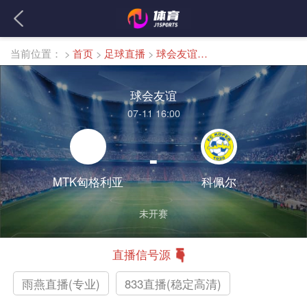
当前位置：
>
首页
>
足球直播
>
球会友谊直播
球会友谊
07-11 16:00
-
MTK匈格利亚
科佩尔
未开赛
直播信号源
雨燕直播(专业)
833直播(稳定高清)