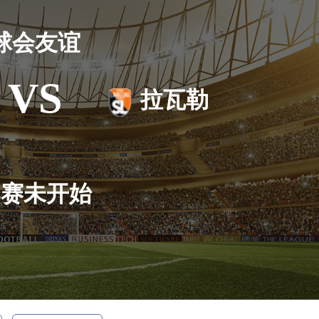
球会友谊
VS
拉瓦勒
比赛未开始