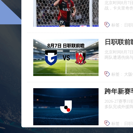
北京时间8月7
战，卡夫里奇伤
标签 :
日职
北京时间8月7
两队遭遇伤病
标签 :
大阪
浦和红钻
跨年新赛
2026‑27赛
多队完成外援
标签 :
日职
广岛三箭