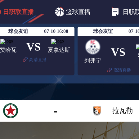
B1
日职乙
日职联
日职联FC东京
日
日职联直播
篮球直播
日职
日职联广岛三箭
日职联横滨水手
日职
球会友谊
07-10 16:00
球会友谊
07-1
VS
VS
费哈瓦
夏拿达斯
高清直播
列弗宁
高清直播
-
拉瓦勒