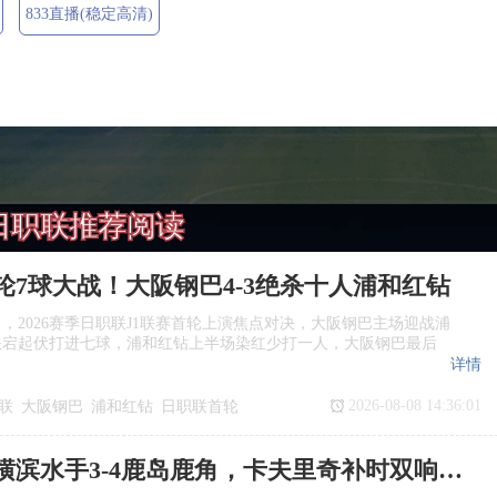
833直播(稳定高清)
日职联推荐阅读
轮7球大战！大阪钢巴4‑3绝杀十人浦和红钻
日，2026赛季日职联J1联赛首轮上演焦点对决，大阪钢巴主场迎战浦
跌宕起伏打进七球，浦和红钻上半场染红少打一人，大阪钢巴最后
详情
2026-08-08 14:36:01
联
大阪钢巴
浦和红钻
日职联首轮
日职联：横滨水手3‑4鹿岛鹿角，卡夫里奇补时双响上演逆转绝杀