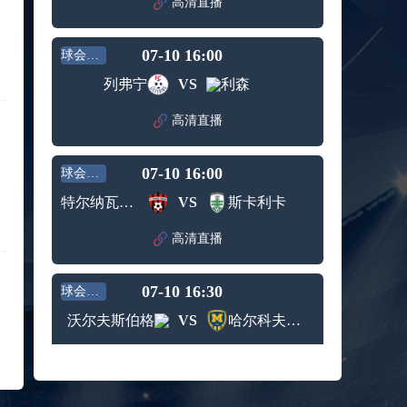
高清直播
赛女单
标签：
2024年5
ATP罗马
第3轮
月12日
大师赛
兹维列夫vs达德尔里 全场录像回放
男单第1
07-10 16:00
球会友谊
标签：
2024年5
ATP罗马
轮
列弗宁
VS
利森
月13日
大师赛
阿纳尔迪vs贾里 全场录像回放
男单第3
标签：
2024年5
ATP罗马
轮
高清直播
月12日
大师赛
高芙vs克里斯蒂安 全场录像回放
男单第2
标签：
2024年5
WTA罗
轮
07-10 16:00
球会友谊
月12日
马大师
托尔莫vs奥斯塔彭科 全场录像回放
赛女单
特尔纳瓦斯巴达克
VS
斯卡利卡
标签：
2024年5
WTA罗
第3轮
月13日
马大师
高清直播
斯诺克元老斯诺克世锦赛半决赛 伊戈尔-费格雷多vs德拉戈 全场录像回放
赛女单
标签：
2024年5
斯诺克
第3轮
月12日
元老斯
07-10 16:30
球会友谊
穆纳尔vs诺里 全场录像回放
诺克世
标签：
2024年5
ATP罗马
锦赛半
沃尔夫斯伯格
VS
哈尔科夫冶金1925
月12日
大师赛
决赛
MSI季中冠军赛胜者组 BLG vs T1 全场录像回放
男单第2
高清直播
标签：
2024年5
MSI季中
轮
月12日
冠军赛
KPL春季赛季后赛败者组决赛 重庆狼队 vs 苏州KSG 全场录像回放
胜者组