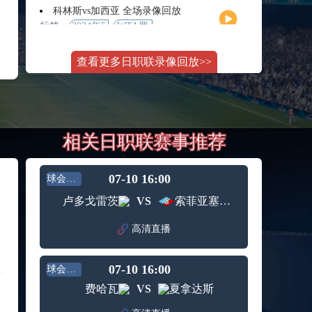
月11日
大师赛
科林斯vs加西亚 全场录像回放
女单第2
标签：
2024年5
WTA罗
轮
月13日
马大师
斯维托丽娜vs萨巴伦卡 全场录像回放
赛女单
查看更多日职联录像回放>>
标签：
2024年5
WTA罗
第3轮
月14日
马公开
纳波利塔诺vs贾里 全场录像回放
赛女单
标签：
2024年5
ATP罗马
第4轮
月14日
大师赛
郑钦文vs诺斯科娃 全场录像回放
男单第3
相关日职联赛事推荐
标签：
2024年5
WTA1000
轮
月11日
罗马大
WTT沙特大满贯女单半决赛 陈梦vs早田希娜 全场录像回放
师赛第3
标签：
2024年5
WTT沙
轮
07-10 16:00
球会友谊
月11日
特大满
蒙泰罗vs凯茨曼诺维奇 全场录像回放
卢多戈雷茨
VS
索菲亚塞普泰姆夫里
贯女单
标签：
2024年5
ATP罗马
半决赛
月13日
大师赛
高清直播
纳尔迪vs鲁内 全场录像回放
男单第3
标签：
2024年5
ATP罗马
轮
月12日
大师赛
07-10 16:00
球会友谊
萨卡里vs加里宁娜 全场录像回放
男单第2
费哈瓦
VS
夏拿达斯
标签：
2024年5
WTA罗
轮
月13日
马大师
吉隆vs卢布列夫 全场录像回放