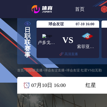
世界杯
日篮
首页
日职联大阪钢巴
球会友谊
07-10 16:00
日
职
VS
联
卢多戈雷茨
索菲亚塞普泰姆夫里
赛
事
高清直播
首页
>
日职联直播
>
球会友谊直播
>
球会友谊 红星VS拉瓦勒
07月10日 16:00
红星