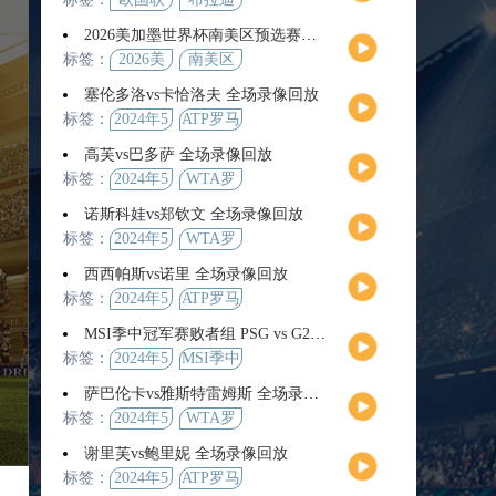
2026美加墨世界杯南美区预选赛第9轮全场集锦
标签：
2026美
南美区
加墨世
预选赛
塞伦多洛vs卡恰洛夫 全场录像回放
界杯
标签：
2024年5
ATP罗马
月13日
大师赛
高芙vs巴多萨 全场录像回放
男单第3
标签：
2024年5
WTA罗
轮
月14日
马公开
诺斯科娃vs郑钦文 全场录像回放
赛女单
标签：
2024年5
WTA罗
第4轮
月12日
马大师
西西帕斯vs诺里 全场录像回放
赛女单
标签：
2024年5
ATP罗马
第3轮
月14日
大师赛
MSI季中冠军赛败者组 PSG vs G2 全场录像回放
男单第3
标签：
2024年5
MSI季中
轮
月12日
冠军赛
萨巴伦卡vs雅斯特雷姆斯 全场录像回放
败者组
标签：
2024年5
WTA罗
月13日
马大师
谢里芙vs鲍里妮 全场录像回放
赛女单
标签：
2024年5
ATP罗马
第3轮