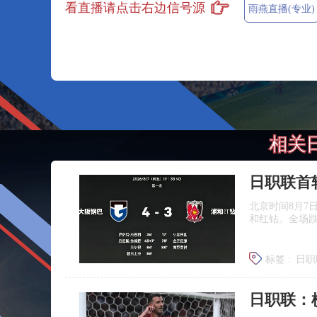
看直播请点击右边信号源
雨燕直播(专业)
相关
日职联首
北京时间8月7
和红钻。全场
标签 :
日职