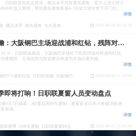
日，日职联首轮焦点对决，横滨水手对阵鹿岛鹿角。双方上演七球大
停补时连入两球，帮助鹿岛鹿角客场4‑3完成大逆转拿下开门红。
详情
2026-08-08 00:10:39
联
横滨水手
鹿岛鹿角
卡夫里奇
日职联前瞻：大阪钢巴主场迎战浦和红钻，残阵对决看点十足
日18:30，日职联揭幕战，大阪钢巴坐镇松下吹田球场对阵浦和红钻。
与停赛困扰，主场优势与阵容磨合将成为本场比赛关键。
详情
2026-08-06 21:24:06
钢巴VS浦和红钻
日职联前瞻
大阪钢巴
季即将打响！日职联夏窗人员变动盘点
季J1联赛8月7日揭幕，J联赛启用跨年赛制，夏窗多名日本小将留洋欧洲，
阵容补强。
详情
2026-08-05 21:20:40
联新赛季
J1跨年赛制
日职联夏窗转会