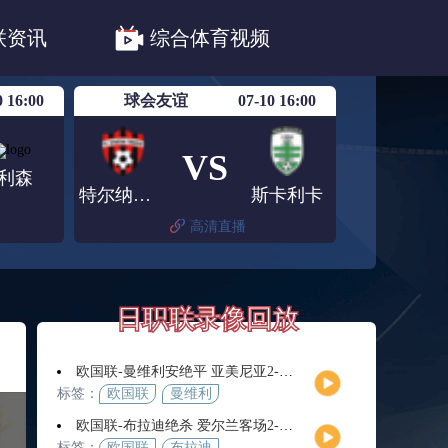
职联川崎前锋
日职联浦和红钻
联资讯
综合体育视频
联鹿岛鹿角
0 16:00
球会友谊
07-10 16:00
VS
利森
特尔纳瓦斯巴达克
斯卡利卡
高清直播
日职联录像回放
欧国联-曼维利安绝平 亚美尼亚2-2法罗群岛
标签：
欧国联
曼维利
安
欧国联-布拉迪绝杀 爱尔兰客场2-1逆转芬兰
标签：
欧国联
布拉迪