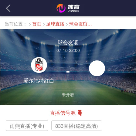
当前位置：
>
首页
>
足球直播
>
球会友谊直播
球会友谊
07-10 22:00
-
爱尔福特红白
未开赛
直播信号源
雨燕直播(专业)
833直播(稳定高清)