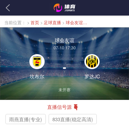
当前位置：
>
首页
>
足球直播
>
球会友谊直播
球会友谊
07-10 17:30
-
坎布尔
罗达JC
未开赛
直播信号源
雨燕直播(专业)
833直播(稳定高清)