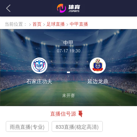
当前位置：
>
首页
>
足球直播
>
中甲直播
中甲
07-17 19:30
-
石家庄功夫
延边龙鼎
未开赛
直播信号源
雨燕直播(专业)
833直播(稳定高清)