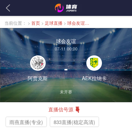
当前位置：
>
首页
>
足球直播
>
球会友谊直播
球会友谊
07-11 00:00
-
阿贾克斯
AEK拉纳卡
未开赛
直播信号源
雨燕直播(专业)
833直播(稳定高清)