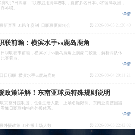
季J1联赛8月7日揭幕，J联赛启用跨年赛制，夏窗多名日本小将留洋欧洲，
阵容补强。
详情
2026-08-05 21:20:40
联新赛季
J1跨年赛制
日职联夏窗转会
日职联前瞻：横滨水手vs鹿岛鹿角
日日职联赛事前瞻，横滨水手vs鹿岛鹿角上演豪门较量，解析两队休
场比赛看点。
详情
2026-08-04 20:11:21
7日日职联
横滨水手vs鹿岛鹿角
瞻
日职联
援政策详解！东南亚球员特殊规则说明
职联完整外援制度，包含注册人数、上场名额限制、东南亚提携国豁
迷看懂日职联独特的外援体系。
详情
2026-08-03 22:42:02
联外援政策
J1外援上场人数
国球员
日职联亚外规则