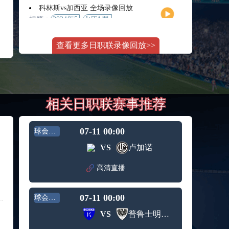
月11日
大师赛
科林斯vs加西亚 全场录像回放
女单第2
标签：
2024年5
WTA罗
轮
月13日
马大师
斯维托丽娜vs萨巴伦卡 全场录像回放
赛女单
查看更多日职联录像回放>>
标签：
2024年5
WTA罗
第3轮
月14日
马公开
纳波利塔诺vs贾里 全场录像回放
赛女单
标签：
2024年5
ATP罗马
第4轮
月14日
大师赛
郑钦文vs诺斯科娃 全场录像回放
男单第3
相关日职联赛事推荐
标签：
2024年5
WTA1000
轮
月11日
罗马大
WTT沙特大满贯女单半决赛 陈梦vs早田希娜 全场录像回放
师赛第3
标签：
2024年5
WTT沙
轮
07-11 00:00
球会友谊
月11日
特大满
蒙泰罗vs凯茨曼诺维奇 全场录像回放
VS
卢加诺
贯女单
标签：
2024年5
ATP罗马
半决赛
月13日
大师赛
高清直播
纳尔迪vs鲁内 全场录像回放
男单第3
标签：
2024年5
ATP罗马
轮
月12日
大师赛
07-11 00:00
球会友谊
萨卡里vs加里宁娜 全场录像回放
男单第2
标签：
2024年5
WTA罗
轮
VS
普鲁士明斯特
月13日
马大师
吉隆vs卢布列夫 全场录像回放