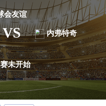
球会友谊
VS
内弗特奇
比赛未开始