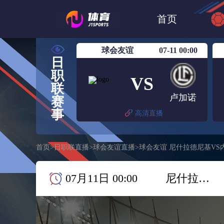
世界杯
日篮
首页
日职联大阪钢巴
球会友谊
07-11 00:00
日
职
VS
联
卢加诺
赛
事
高清直播
首页
>
日职联直播
>
球会友谊直播
>
球会友谊 尼什拉德尼基VS
07月11日 00:00
尼什拉德尼基