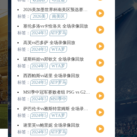
2026美加墨世界杯南美区预选赛第9轮全场集锦
标签：
2026美
南美区
加墨世
预选赛
塞伦多洛vs卡恰洛夫 全场录像回放
界杯
标签：
2024年5
ATP罗马
月13日
大师赛
高芙vs巴多萨 全场录像回放
男单第3
标签：
2024年5
WTA罗
轮
月14日
马公开
诺斯科娃vs郑钦文 全场录像回放
赛女单
标签：
2024年5
WTA罗
第4轮
月12日
马大师
西西帕斯vs诺里 全场录像回放
赛女单
标签：
2024年5
ATP罗马
第3轮
月14日
大师赛
MSI季中冠军赛败者组 PSG vs G2 全场录像回放
男单第3
标签：
2024年5
MSI季中
轮
月12日
冠军赛
萨巴伦卡vs雅斯特雷姆斯 全场录像回放
败者组
标签：
2024年5
WTA罗
月13日
马大师
谢里芙vs鲍里妮 全场录像回放
赛女单
标签：
2024年5
ATP罗马
第3轮