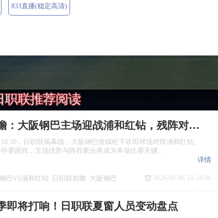
833直播(稳定高清)
日职联推荐阅读
日职联前瞻：大阪钢巴主场迎战浦和红钻，残阵对决看点十足
日18:30，日职联揭幕战，大阪钢巴坐镇松下吹田球场对阵浦和红钻。
与停赛困扰，主场优势与阵容磨合将成为本场比赛关键。
详情
2026-08-06 21:24:06
钢巴VS浦和红钻
日职联前瞻
大阪钢巴
季即将打响！日职联夏窗人员变动盘点