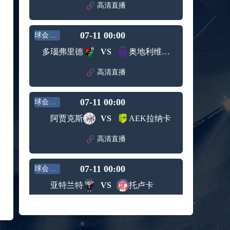
赛女单
高清直播
标签：
2024年5
ATP罗马
第3轮
月12日
大师赛
兹维列夫vs达德尔里 全场录像回放
男单第1
07-11 00:00
球会友谊
标签：
2024年5
ATP罗马
轮
月13日
大师赛
多瑙弗里德
VS
奥地利维也纳青年队
阿纳尔迪vs贾里 全场录像回放
男单第3
标签：
2024年5
ATP罗马
轮
高清直播
月12日
大师赛
高芙vs克里斯蒂安 全场录像回放
男单第2
标签：
2024年5
WTA罗
轮
07-11 00:00
球会友谊
月12日
马大师
托尔莫vs奥斯塔彭科 全场录像回放
赛女单
阿贾克斯
VS
AEK拉纳卡
标签：
2024年5
WTA罗
第3轮
月13日
马大师
斯诺克元老斯诺克世锦赛半决赛 伊戈尔-费格雷多vs德拉戈 全场录像回放
高清直播
赛女单
标签：
2024年5
斯诺克
第3轮
月12日
元老斯
穆纳尔vs诺里 全场录像回放
07-11 00:00
诺克世
球会友谊
标签：
2024年5
ATP罗马
锦赛半
亚特兰特
VS
托卢卡
月12日
大师赛
决赛
MSI季中冠军赛胜者组 BLG vs T1 全场录像回放
男单第2
标签：
2024年5
MSI季中
轮
高清直播
月12日
冠军赛
KPL春季赛季后赛败者组决赛 重庆狼队 vs 苏州KSG 全场录像回放
胜者组