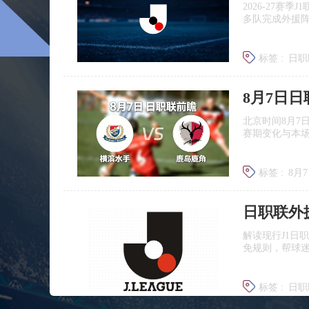
2026‑27赛
多队完成外援
标签 :
日职
广岛三箭
8月7日
北京时间8月7
赛期变化与本
标签 :
8月
日职联前
日职联外
解读现行J1日
免规则，帮球
标签 :
日职
J联赛提携