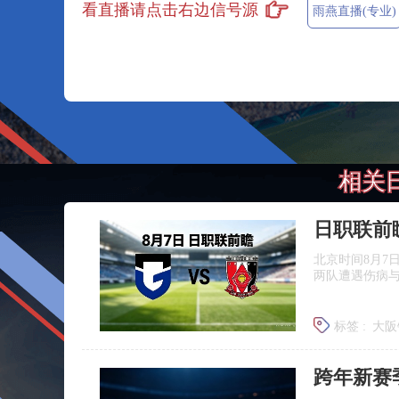
看直播请点击右边信号源
雨燕直播(专业)
相关
北京时间8月7
两队遭遇伤病
标签 :
大阪
浦和红钻
跨年新赛