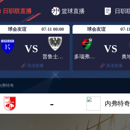
B1
日职乙
日职联
日职联FC东京
日
日职联直播
篮球直播
日职
日职联广岛三箭
日职联横滨水手
日职
球会友谊
07-11 00:00
球会友谊
07-1
VS
VS
普鲁士明斯特
多瑙弗里德
高清直播
高清直播
内弗特奇
-
内弗特