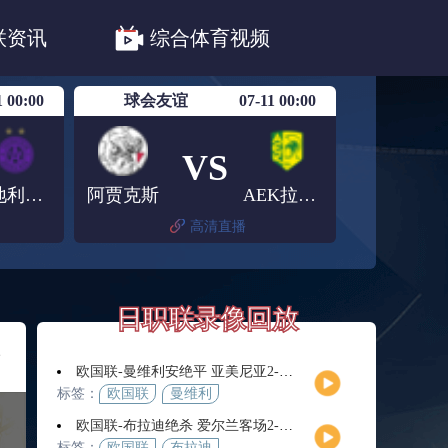
职联川崎前锋
日职联浦和红钻
联资讯
综合体育视频
联鹿岛鹿角
1 00:00
球会友谊
07-11 00:00
VS
奥地利维也纳青年队
阿贾克斯
AEK拉纳卡
高清直播
日职联录像回放
奇
欧国联-曼维利安绝平 亚美尼亚2-2法罗群岛
标签：
欧国联
曼维利
安
欧国联-布拉迪绝杀 爱尔兰客场2-1逆转芬兰
标签：
欧国联
布拉迪