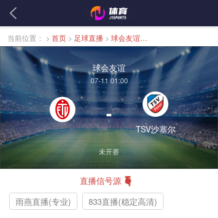
当前位置：
>
首页
>
足球直播
>
球会友谊直播
球会友谊
07-11 01:00
-
TSV沙塞尔
未开赛
直播信号源
雨燕直播(专业)
833直播(稳定高清)