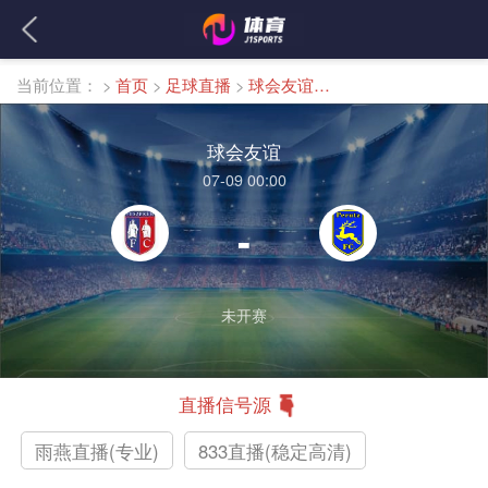
当前位置：
>
首页
>
足球直播
>
球会友谊直播
球会友谊
07-09 00:00
-
未开赛
直播信号源
雨燕直播(专业)
833直播(稳定高清)