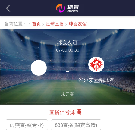
当前位置：
>
首页
>
足球直播
>
球会友谊直播
球会友谊
07-09 00:30
-
维尔茨堡踢球者
未开赛
直播信号源
雨燕直播(专业)
833直播(稳定高清)