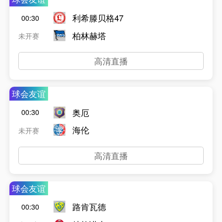
利希滕贝格47
00:30
柏林赫塔
未开赛
高清直播
球会友谊
奥厄
00:30
海伦
未开赛
高清直播
球会友谊
路肯瓦德
00:30