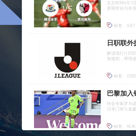
北京时间8月7
赛期变化与本
标签 :
8月
日职联前
日职联外
解读现行J1日
免规则，帮球
标签 :
日职
J联赛提携
巴黎加入
转会专家罗马
日本门将引发
标签 :
铃木
铃木彩艳