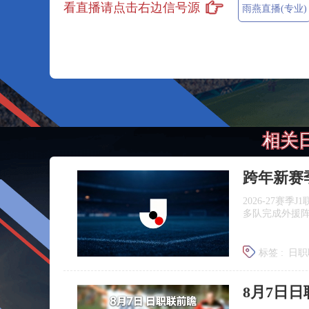
看直播请点击右边信号源
雨燕直播(专业)
相关
跨年新赛
2026‑27赛
多队完成外援
标签 :
日职
广岛三箭
8月7日