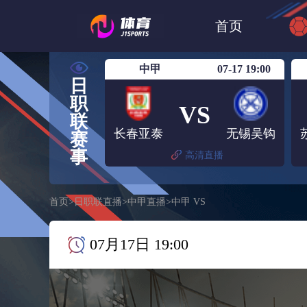
世界杯
日篮
首页
日职联大阪钢巴
中甲
07-17 19:00
日
职
VS
联
长春亚泰
无锡吴钩
赛
事
高清直播
首页
>
日职联直播
>
中甲直播
>
中甲 VS
07月17日 19:00