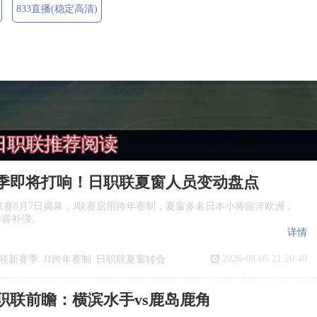
833直播(稳定高清)
日职联推荐阅读
季即将打响！日职联夏窗人员变动盘点
季J1联赛8月7日揭幕，J联赛启用跨年赛制，夏窗多名日本小将留洋欧洲，
阵容补强。
详情
2026-08-05 21:20:40
联新赛季
J1跨年赛制
日职联夏窗转会
日职联前瞻：横滨水手vs鹿岛鹿角