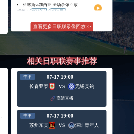
月11日
大师赛
科林斯vs加西亚 全场录像回放
女单第2
标签：
2024年5
WTA罗
轮
月13日
马大师
斯维托丽娜vs萨巴伦卡 全场录像回放
赛女单
查看更多日职联录像回放>>
标签：
2024年5
WTA罗
第3轮
月14日
马公开
纳波利塔诺vs贾里 全场录像回放
赛女单
标签：
2024年5
ATP罗马
第4轮
月14日
大师赛
郑钦文vs诺斯科娃 全场录像回放
男单第3
相关日职联赛事推荐
标签：
2024年5
WTA1000
轮
月11日
罗马大
WTT沙特大满贯女单半决赛 陈梦vs早田希娜 全场录像回放
师赛第3
标签：
2024年5
WTT沙
轮
07-17 19:00
中甲
月11日
特大满
蒙泰罗vs凯茨曼诺维奇 全场录像回放
长春亚泰
VS
无锡吴钩
贯女单
标签：
2024年5
ATP罗马
半决赛
月13日
大师赛
高清直播
纳尔迪vs鲁内 全场录像回放
男单第3
标签：
2024年5
ATP罗马
轮
月12日
大师赛
07-17 19:00
中甲
萨卡里vs加里宁娜 全场录像回放
男单第2
标签：
2024年5
WTA罗
轮
苏州东吴
VS
深圳青年人
月13日
马大师
吉隆vs卢布列夫 全场录像回放