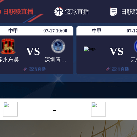
B1
日职乙
日职联
日职联FC东京
日
日职联直播
篮球直播
日职
日职联广岛三箭
日职联横滨水手
日职
中甲
07-17 19:00
中甲
07-1
VS
VS
苏州东吴
深圳青年人
无
高清直播
高清直播
-