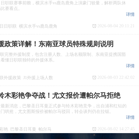
日日职联赛事前瞻，横滨水手vs鹿岛鹿角上演豪门较量，解析两队休
场比赛看点。
详情
2026-08-04 20:11:21
7日日职联
横滨水手vs鹿岛鹿角
瞻
日职联
援政策详解！东南亚球员特殊规则说明
职联完整外援制度，包含注册人数、上场名额限制、东南亚提携国豁
迷看懂日职联独特的外援体系。
详情
2026-08-03 22:42:02
联外援政策
J1外援上场人数
国球员
日职联亚外规则
铃木彩艳争夺战！尤文报价遭帕尔马拒绝
诺最新消息，巴黎圣日耳曼正式参与铃木彩艳竞争，出自浦和红钻的
豪门哄抢，尤文图斯报价被帕尔马驳回，转会谈判仍在拉锯。
详情
2026-08-02 14:27:45
彩艳
巴黎圣日耳曼
帕尔马
转会