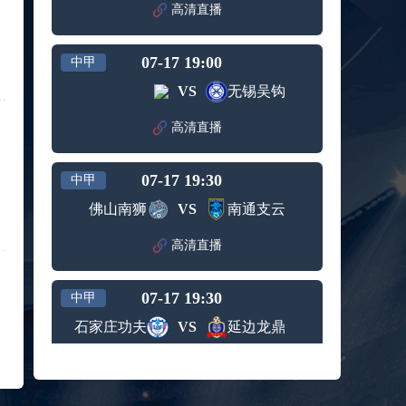
赛女单
高清直播
标签：
2024年5
ATP罗马
第3轮
月12日
大师赛
兹维列夫vs达德尔里 全场录像回放
男单第1
07-17 19:00
中甲
标签：
2024年5
ATP罗马
轮
月13日
大师赛
VS
无锡吴钩
阿纳尔迪vs贾里 全场录像回放
男单第3
标签：
2024年5
ATP罗马
轮
高清直播
月12日
大师赛
高芙vs克里斯蒂安 全场录像回放
男单第2
标签：
2024年5
WTA罗
轮
07-17 19:30
中甲
月12日
马大师
托尔莫vs奥斯塔彭科 全场录像回放
赛女单
佛山南狮
VS
南通支云
标签：
2024年5
WTA罗
第3轮
月13日
马大师
斯诺克元老斯诺克世锦赛半决赛 伊戈尔-费格雷多vs德拉戈 全场录像回放
高清直播
赛女单
标签：
2024年5
斯诺克
第3轮
月12日
元老斯
穆纳尔vs诺里 全场录像回放
07-17 19:30
诺克世
中甲
标签：
2024年5
ATP罗马
锦赛半
石家庄功夫
VS
延边龙鼎
月12日
大师赛
决赛
MSI季中冠军赛胜者组 BLG vs T1 全场录像回放
男单第2
标签：
2024年5
MSI季中
轮
高清直播
月12日
冠军赛
KPL春季赛季后赛败者组决赛 重庆狼队 vs 苏州KSG 全场录像回放
胜者组