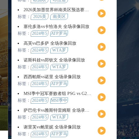
2026美加墨世界杯南美区预选赛第9轮全场集锦
标签：
2026美
南美区
加墨世
预选赛
塞伦多洛vs卡恰洛夫 全场录像回放
界杯
标签：
2024年5
ATP罗马
月13日
大师赛
高芙vs巴多萨 全场录像回放
男单第3
标签：
2024年5
WTA罗
轮
月14日
马公开
诺斯科娃vs郑钦文 全场录像回放
赛女单
标签：
2024年5
WTA罗
第4轮
月12日
马大师
西西帕斯vs诺里 全场录像回放
赛女单
标签：
2024年5
ATP罗马
第3轮
月14日
大师赛
MSI季中冠军赛败者组 PSG vs G2 全场录像回放
男单第3
标签：
2024年5
MSI季中
轮
月12日
冠军赛
萨巴伦卡vs雅斯特雷姆斯 全场录像回放
败者组
标签：
2024年5
WTA罗
月13日
马大师
谢里芙vs鲍里妮 全场录像回放
赛女单
标签：
2024年5
ATP罗马
第3轮