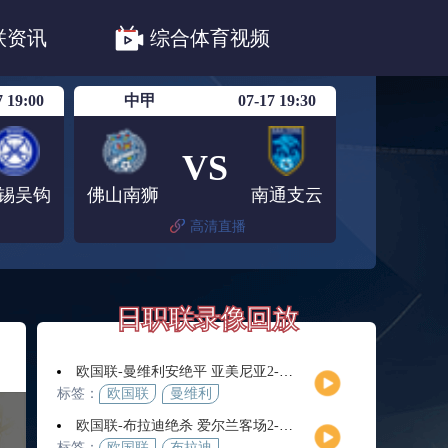
职联川崎前锋
日职联浦和红钻
联资讯
综合体育视频
联鹿岛鹿角
7 19:00
中甲
07-17 19:30
VS
锡吴钩
佛山南狮
南通支云
高清直播
日职联录像回放
欧国联-曼维利安绝平 亚美尼亚2-2法罗群岛
标签：
欧国联
曼维利
安
欧国联-布拉迪绝杀 爱尔兰客场2-1逆转芬兰
标签：
欧国联
布拉迪