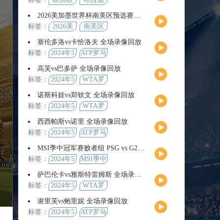
2026美加墨世界杯南美区预选赛第9轮全场集锦
标签：
2026美
南美区
加墨世
预选赛
塞伦多洛vs卡恰洛夫 全场录像回放
界杯
标签：
2024年5
ATP罗马
月13日
大师赛
高芙vs巴多萨 全场录像回放
男单第3
标签：
2024年5
WTA罗
轮
月14日
马公开
诺斯科娃vs郑钦文 全场录像回放
赛女单
标签：
2024年5
WTA罗
第4轮
月12日
马大师
西西帕斯vs诺里 全场录像回放
赛女单
标签：
2024年5
ATP罗马
第3轮
月14日
大师赛
MSI季中冠军赛败者组 PSG vs G2 全场录像回放
男单第3
标签：
2024年5
MSI季中
轮
月12日
冠军赛
萨巴伦卡vs雅斯特雷姆斯 全场录像回放
败者组
标签：
2024年5
WTA罗
月13日
马大师
谢里芙vs鲍里妮 全场录像回放
赛女单
标签：
2024年5
ATP罗马
第3轮