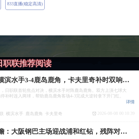
833直播(稳定高清)
日职联推荐阅读
日职联：横滨水手3‑4鹿岛鹿角，卡夫里奇补时双响上演逆转绝杀
日，日职联首轮焦点对决，横滨水手对阵鹿岛鹿角。双方上演七球大
停补时连入两球，帮助鹿岛鹿角客场4‑3完成大逆转拿下开门红。
详情
2026-08-08 00:10:39
联
横滨水手
鹿岛鹿角
卡夫里奇
日职联前瞻：大阪钢巴主场迎战浦和红钻，残阵对决看点十足