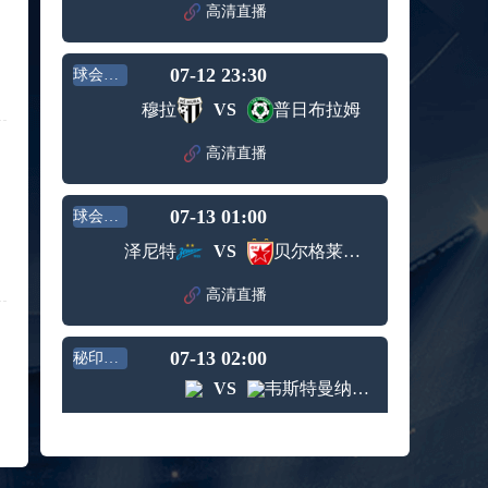
赛女单
高清直播
标签：
2024年5
ATP罗马
第3轮
月12日
大师赛
兹维列夫vs达德尔里 全场录像回放
男单第1
07-12 23:30
球会友谊
标签：
2024年5
ATP罗马
轮
月13日
大师赛
穆拉
VS
普日布拉姆
阿纳尔迪vs贾里 全场录像回放
男单第3
标签：
2024年5
ATP罗马
轮
高清直播
月12日
大师赛
高芙vs克里斯蒂安 全场录像回放
男单第2
标签：
2024年5
WTA罗
轮
07-13 01:00
球会友谊
月12日
马大师
托尔莫vs奥斯塔彭科 全场录像回放
赛女单
泽尼特
VS
贝尔格莱德红星
标签：
2024年5
WTA罗
第3轮
月13日
马大师
斯诺克元老斯诺克世锦赛半决赛 伊戈尔-费格雷多vs德拉戈 全场录像回放
高清直播
赛女单
标签：
2024年5
斯诺克
第3轮
月12日
元老斯
穆纳尔vs诺里 全场录像回放
07-13 02:00
诺克世
秘印加杯
标签：
2024年5
ATP罗马
锦赛半
VS
韦斯特曼纳埃亚尔
月12日
大师赛
决赛
MSI季中冠军赛胜者组 BLG vs T1 全场录像回放
男单第2
高清直播
标签：
2024年5
MSI季中
轮
月12日
冠军赛
KPL春季赛季后赛败者组决赛 重庆狼队 vs 苏州KSG 全场录像回放
胜者组