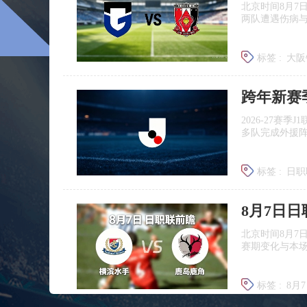
北京时间8月7
两队遭遇伤病
标签 :
大阪
浦和红钻
跨年新赛
2026‑27赛
多队完成外援
标签 :
日职
广岛三箭
8月7日
北京时间8月7
赛期变化与本
标签 :
8月
日职联前