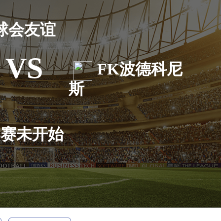
球会友谊
VS
FK波德科尼
斯
比赛未开始