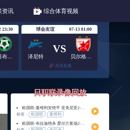
职联川崎前锋
日职联浦和红钻
联资讯
综合体育视频
联鹿岛鹿角
2 23:30
球会友谊
07-13 01:00
VS
普日布拉姆
泽尼特
贝尔格莱德红星
高清直播
日职联录像回放
斯
欧国联-曼维利安绝平 亚美尼亚2-2法罗群岛
标签：
欧国联
曼维利
安
欧国联-布拉迪绝杀 爱尔兰客场2-1逆转芬兰
标签：
欧国联
布拉迪