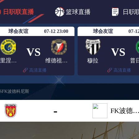
B1
日职乙
日职联
日职联FC东京
日
日职联直播
篮球直播
日职
日职联广岛三箭
日职联横滨水手
日职
球会友谊
07-12 23:00
球会友谊
07-1
VS
VS
布里涅格罗苏普列
维德祖罗兹
穆拉
高清直播
高清直播
SFK波德科尼斯
-
FK波德科尼