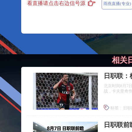
看直播请点击右边信号源
雨燕直播(专业)
相关
北京时间8月7
战，卡夫里奇伤
标签 :
日职