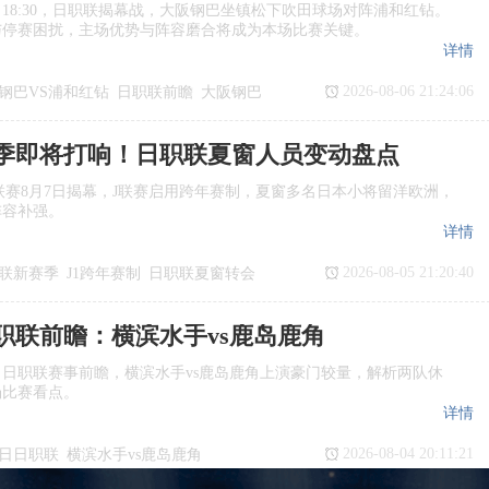
日18:30，日职联揭幕战，大阪钢巴坐镇松下吹田球场对阵浦和红钻。
与停赛困扰，主场优势与阵容磨合将成为本场比赛关键。
详情
2026-08-06 21:24:06
钢巴VS浦和红钻
日职联前瞻
大阪钢巴
季即将打响！日职联夏窗人员变动盘点
季J1联赛8月7日揭幕，J联赛启用跨年赛制，夏窗多名日本小将留洋欧洲，
阵容补强。
详情
2026-08-05 21:20:40
联新赛季
J1跨年赛制
日职联夏窗转会
日职联前瞻：横滨水手vs鹿岛鹿角
日日职联赛事前瞻，横滨水手vs鹿岛鹿角上演豪门较量，解析两队休
场比赛看点。
详情
2026-08-04 20:11:21
7日日职联
横滨水手vs鹿岛鹿角
瞻
日职联