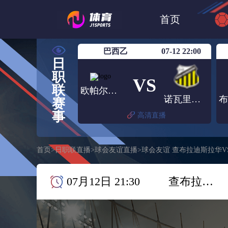
世界杯
日篮
首页
日职联大阪钢巴
巴西乙
07-12 22:00
日
职
VS
联
欧帕尔利奥
诺瓦里桑蒂诺
赛
事
高清直播
首页
>
日职联直播
>
球会友谊直播
>
球会友谊 查布拉迪斯拉华V
07月12日 21:30
查布拉迪斯拉华