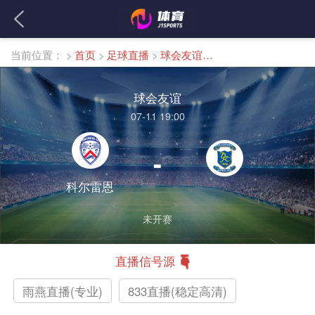
当前位置：
>
首页
>
足球直播
>
球会友谊直播
球会友谊
07-11 19:00
-
科尔雷恩
未开赛
直播信号源
雨燕直播(专业)
833直播(稳定高清)