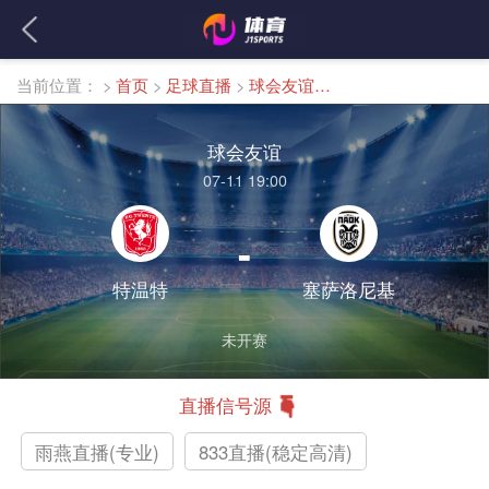
当前位置：
>
首页
>
足球直播
>
球会友谊直播
球会友谊
07-11 19:00
-
特温特
塞萨洛尼基
未开赛
直播信号源
雨燕直播(专业)
833直播(稳定高清)