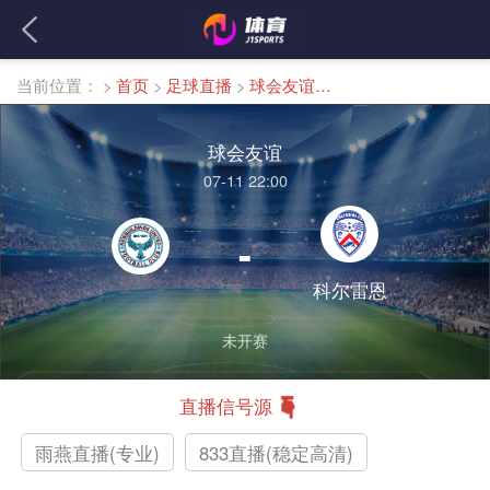
当前位置：
>
首页
>
足球直播
>
球会友谊直播
球会友谊
07-11 22:00
-
科尔雷恩
未开赛
直播信号源
雨燕直播(专业)
833直播(稳定高清)