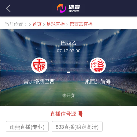
当前位置：
>
首页
>
足球直播
>
巴西乙直播
巴西乙
07-17 07:00
-
雷加塔斯巴西
累西腓航海
未开赛
直播信号源
雨燕直播(专业)
833直播(稳定高清)