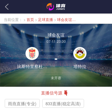
当前位置：
>
首页
>
足球直播
>
球会友谊直播
球会友谊
07-11 23:00
-
比斯特里察杜克拉
塔特拉
未开赛
直播信号源
雨燕直播(专业)
833直播(稳定高清)