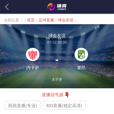
当前位置：
>
首页
>
足球直播
>
球会友谊直播
球会友谊
07-12 00:00
-
内卡萨
莱昂
未开赛
直播信号源
雨燕直播(专业)
833直播(稳定高清)