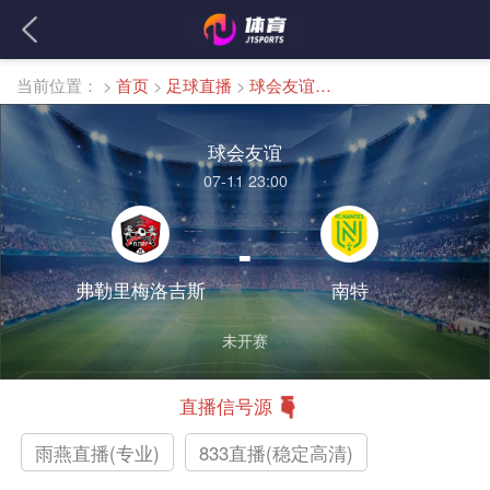
当前位置：
>
首页
>
足球直播
>
球会友谊直播
球会友谊
07-11 23:00
-
弗勒里梅洛吉斯
南特
未开赛
直播信号源
雨燕直播(专业)
833直播(稳定高清)