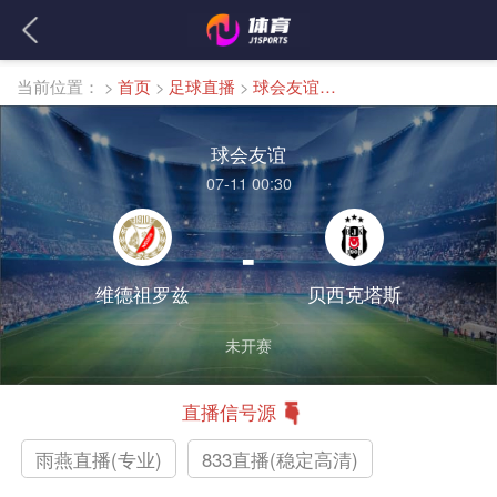
当前位置：
>
首页
>
足球直播
>
球会友谊直播
球会友谊
07-11 00:30
-
维德祖罗兹
贝西克塔斯
未开赛
直播信号源
雨燕直播(专业)
833直播(稳定高清)