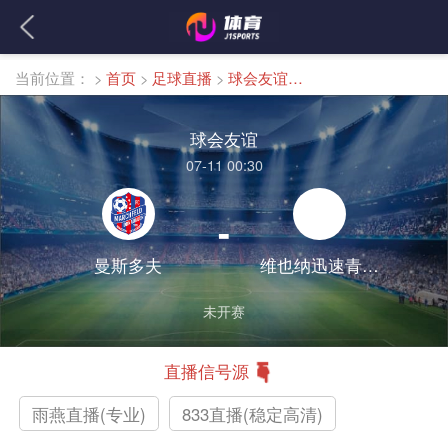
当前位置：
>
首页
>
足球直播
>
球会友谊直播
球会友谊
07-11 00:30
-
曼斯多夫
维也纳迅速青年队
未开赛
直播信号源
雨燕直播(专业)
833直播(稳定高清)