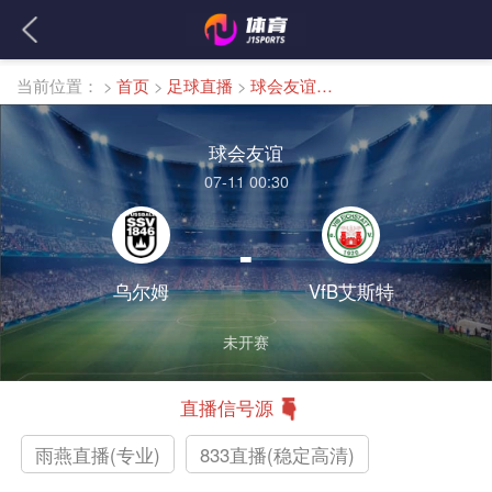
当前位置：
>
首页
>
足球直播
>
球会友谊直播
球会友谊
07-11 00:30
-
乌尔姆
VfB艾斯特
未开赛
直播信号源
雨燕直播(专业)
833直播(稳定高清)