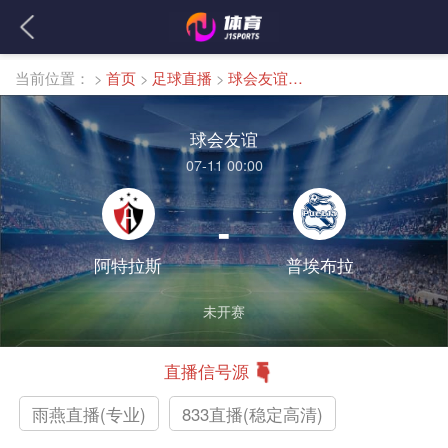
当前位置：
>
首页
>
足球直播
>
球会友谊直播
球会友谊
07-11 00:00
-
阿特拉斯
普埃布拉
未开赛
直播信号源
雨燕直播(专业)
833直播(稳定高清)