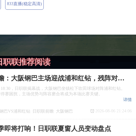
833直播(稳定高清)
日职联推荐阅读
日职联前瞻：大阪钢巴主场迎战浦和红钻，残阵对决看点十足
日18:30，日职联揭幕战，大阪钢巴坐镇松下吹田球场对阵浦和红钻。
与停赛困扰，主场优势与阵容磨合将成为本场比赛关键。
详情
2026-08-06 21:24:06
钢巴VS浦和红钻
日职联前瞻
大阪钢巴
季即将打响！日职联夏窗人员变动盘点