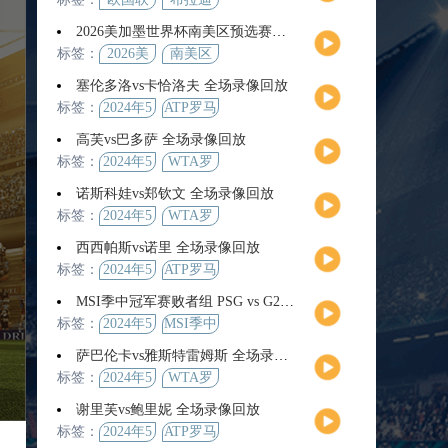
2026美加墨世界杯南美区预选赛第9轮全场集锦
标签：
2026美
南美区
加墨世
预选赛
塞伦多洛vs卡恰洛夫 全场录像回放
界杯
标签：
2024年5
ATP罗马
月13日
大师赛
高芙vs巴多萨 全场录像回放
男单第3
标签：
2024年5
WTA罗
轮
月14日
马公开
诺斯科娃vs郑钦文 全场录像回放
赛女单
标签：
2024年5
WTA罗
第4轮
月12日
马大师
西西帕斯vs诺里 全场录像回放
赛女单
标签：
2024年5
ATP罗马
第3轮
月14日
大师赛
MSI季中冠军赛败者组 PSG vs G2 全场录像回放
男单第3
标签：
2024年5
MSI季中
轮
月12日
冠军赛
萨巴伦卡vs雅斯特雷姆斯 全场录像回放
败者组
标签：
2024年5
WTA罗
月13日
马大师
谢里芙vs鲍里妮 全场录像回放
赛女单
标签：
2024年5
ATP罗马
第3轮