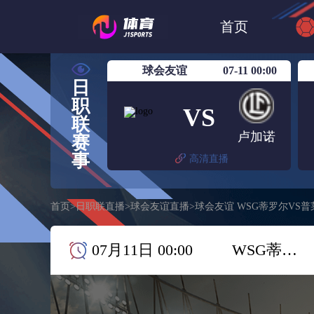
世界杯
日篮
首页
日职联大阪钢巴
球会友谊
07-11 00:00
日
职
VS
联
卢加诺
赛
事
高清直播
首页
>
日职联直播
>
球会友谊直播
>
球会友谊 WSG蒂罗尔VS
07月11日 00:00
WSG蒂罗尔