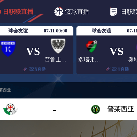
B1
日职乙
日职联
日职联FC东京
日
日职联直播
篮球直播
日职
日职联广岛三箭
日职联横滨水手
日职
球会友谊
07-11 00:00
球会友谊
07-1
VS
VS
普鲁士明斯特
多瑙弗里德
高清直播
高清直播
普莱西亚
-
普莱西亚