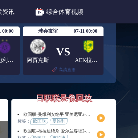
职联川崎前锋
日职联浦和红钻
联资讯
综合体育视频
联鹿岛鹿角
1 00:00
球会友谊
07-11 00:00
VS
奥地利维也纳青年队
阿贾克斯
AEK拉纳卡
高清直播
日职联录像回放
欧国联-曼维利安绝平 亚美尼亚2-2法罗群岛
标签：
欧国联
曼维利
安
欧国联-布拉迪绝杀 爱尔兰客场2-1逆转芬兰
标签：
欧国联
布拉迪