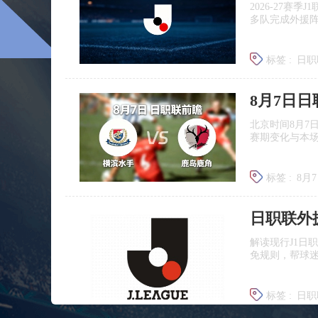
2026‑27赛
多队完成外援
标签 :
日职
广岛三箭
8月7日
北京时间8月7
赛期变化与本
标签 :
8月
日职联前
日职联外
解读现行J1日
免规则，帮球
标签 :
日职
J联赛提携