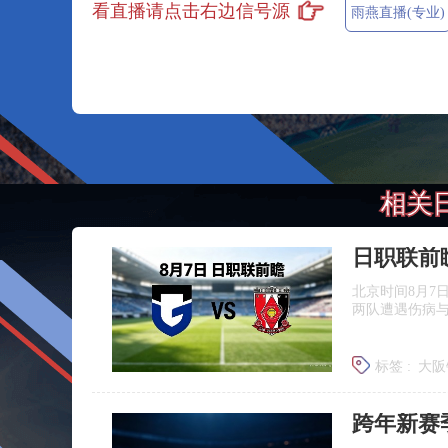
看直播请点击右边信号源
雨燕直播(专业)
相关
北京时间8月7
两队遭遇伤病
标签 :
大阪
浦和红钻
跨年新赛