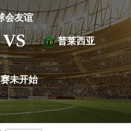
球会友谊
VS
普莱西亚
比赛未开始