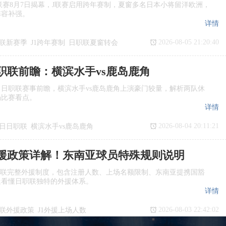
季J1联赛8月7日揭幕，J联赛启用跨年赛制，夏窗多名日本小将留洋欧洲，
阵容补强。
详情
2026-08-05 21:20:40
联新赛季
J1跨年赛制
日职联夏窗转会
日职联前瞻：横滨水手vs鹿岛鹿角
日日职联赛事前瞻，横滨水手vs鹿岛鹿角上演豪门较量，解析两队休
场比赛看点。
详情
2026-08-04 20:11:21
7日日职联
横滨水手vs鹿岛鹿角
瞻
日职联
援政策详解！东南亚球员特殊规则说明
职联完整外援制度，包含注册人数、上场名额限制、东南亚提携国豁
迷看懂日职联独特的外援体系。
详情
2026-08-03 22:42:02
联外援政策
J1外援上场人数
国球员
日职联亚外规则