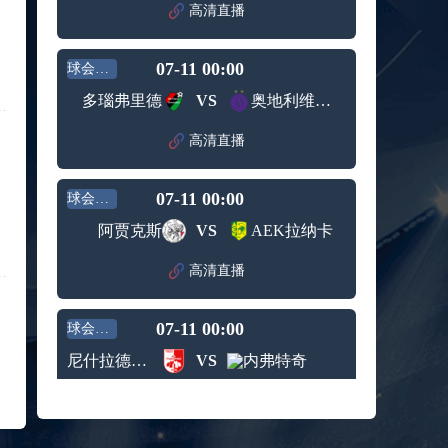
赛女单
高清直播
标签：
2024年5
ATP罗马
第3轮
月12日
大师赛
兹维列夫vs达德尔里 全场录像回放
男单第1
07-11 00:00
球会友谊
标签：
2024年5
ATP罗马
轮
月13日
大师赛
多瑙弗里德
VS
奥地利维也纳青年队
阿纳尔迪vs贾里 全场录像回放
男单第3
标签：
2024年5
ATP罗马
轮
高清直播
月12日
大师赛
高芙vs克里斯蒂安 全场录像回放
男单第2
标签：
2024年5
WTA罗
轮
07-11 00:00
球会友谊
月12日
马大师
托尔莫vs奥斯塔彭科 全场录像回放
赛女单
阿贾克斯
VS
AEK拉纳卡
标签：
2024年5
WTA罗
第3轮
月13日
马大师
斯诺克元老斯诺克世锦赛半决赛 伊戈尔-费格雷多vs德拉戈 全场录像回放
高清直播
赛女单
标签：
2024年5
斯诺克
第3轮
月12日
元老斯
穆纳尔vs诺里 全场录像回放
07-11 00:00
诺克世
球会友谊
标签：
2024年5
ATP罗马
锦赛半
尼什拉德尼基
VS
内弗特奇
月12日
大师赛
决赛
MSI季中冠军赛胜者组 BLG vs T1 全场录像回放
男单第2
标签：
2024年5
MSI季中
轮
高清直播
月12日
冠军赛
KPL春季赛季后赛败者组决赛 重庆狼队 vs 苏州KSG 全场录像回放
胜者组