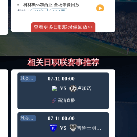
月11日
大师赛
科林斯vs加西亚 全场录像回放
女单第2
标签：
2024年5
WTA罗
轮
月13日
马大师
斯维托丽娜vs萨巴伦卡 全场录像回放
赛女单
查看更多日职联录像回放>>
标签：
2024年5
WTA罗
第3轮
月14日
马公开
纳波利塔诺vs贾里 全场录像回放
赛女单
标签：
2024年5
ATP罗马
第4轮
月14日
大师赛
郑钦文vs诺斯科娃 全场录像回放
男单第3
相关日职联赛事推荐
标签：
2024年5
WTA1000
轮
月11日
罗马大
WTT沙特大满贯女单半决赛 陈梦vs早田希娜 全场录像回放
师赛第3
标签：
2024年5
WTT沙
轮
07-11 00:00
球会友谊
月11日
特大满
蒙泰罗vs凯茨曼诺维奇 全场录像回放
VS
卢加诺
贯女单
标签：
2024年5
ATP罗马
半决赛
月13日
大师赛
高清直播
纳尔迪vs鲁内 全场录像回放
男单第3
标签：
2024年5
ATP罗马
轮
月12日
大师赛
07-11 00:00
球会友谊
萨卡里vs加里宁娜 全场录像回放
男单第2
标签：
2024年5
WTA罗
轮
VS
普鲁士明斯特
月13日
马大师
吉隆vs卢布列夫 全场录像回放